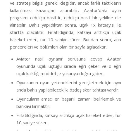
ve strateji bilgisi gerekli değildir, ancak farklı taktiklerin
kullanılması kazançları artırabilir. Aviator’daki oyun
programı oldukça basittir, oldukça basit bir şekilde ele
alınabilir. Bahis yapıldıktan sonra, uçak 1x katsayısı ile
startta olacaktır. Fırlatıldığında, katsayı arttıkça uçak
hareket eder, tur 10 saniye sürer. Bundan sonra, ana
pencereleri ve bölümleri olan bir sayfa açılacaktır.
Aviator nasıl oynanır sorusuna cevap Aviator
oyununda uçak uçtuğu sırada eğri çeker ve o eğri
uçak kalktığı müddetçe yukarıya doğru gider.
Oyuncunun oyun yeteneklerini genişletmek için aynı
anda bahis yapılabilecek iki özdeş skor tahtası vardır.
Oyuncuların amacı en başarılı zamanı belirlemek ve
bankayı kırmaktır.
Fırlatıldığında, katsayı arttıkça uçak hareket eder, tur
10 saniye sürer.