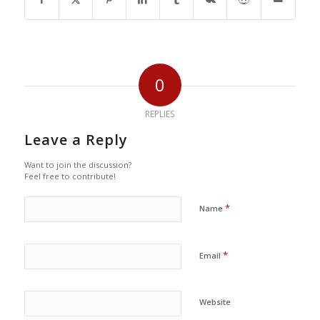
0
REPLIES
Leave a Reply
Want to join the discussion?
Feel free to contribute!
*
Name
*
Email
Website