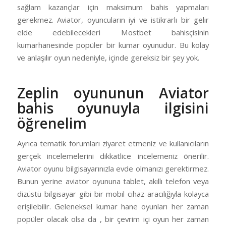
sağlam kazançlar için maksimum bahis yapmaları
gerekmez. Aviator, oyuncuların iyi ve istikrarlı bir gelir
elde edebilecekleri Mostbet bahisçisinin
kumarhanesinde popüler bir kumar oyunudur. Bu kolay
ve anlaşılır oyun nedeniyle, içinde gereksiz bir şey yok.
Zeplin oyununun Aviator
bahis oyunuyla ilgisini
öğrenelim
Ayrıca tematik forumları ziyaret etmeniz ve kullanıcıların
gerçek incelemelerini dikkatlice incelemeniz önerilir.
Aviator oyunu bilgisayarınızla evde olmanızı gerektirmez.
Bunun yerine aviator oyununa tablet, akıllı telefon veya
dizüstü bilgisayar gibi bir mobil cihaz aracılığıyla kolayca
erişilebilir. Geleneksel kumar hane oyunları her zaman
popüler olacak olsa da , bir çevrim içi oyun her zaman