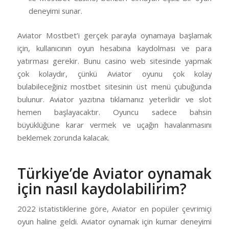
deneyimi sunar.
Aviator Mostbet’i gerçek parayla oynamaya başlamak
için, kullanıcının oyun hesabına kaydolması ve para
yatırması gerekir. Bunu casino web sitesinde yapmak
çok kolaydır, çünkü Aviator oyunu çok kolay
bulabileceğiniz mostbet sitesinin üst menü çubuğunda
bulunur. Aviator yazıtına tıklamanız yeterlidir ve slot
hemen başlayacaktır. Oyuncu sadece bahsin
büyüklüğüne karar vermek ve uçağın havalanmasını
beklemek zorunda kalacak.
Türkiye’de Aviator oynamak
için nasıl kaydolabilirim?
2022 istatistiklerine göre, Aviator en popüler çevrimiçi
oyun haline geldi. Aviator oynamak için kumar deneyimi