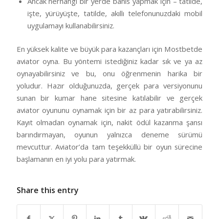
Ancak herhangi bir yerde bahis yapmak için – tatilde,
işte, yürüyüşte, tatilde, akıllı telefonunuzdaki mobil
uygulamayı kullanabilirsiniz.
En yüksek kalite ve büyük para kazançları için Mostbetde
aviator oyna. Bu yöntemi istediğiniz kadar sık ve ya az
oynayabilirsiniz ve bu, onu öğrenmenin harika bir
yoludur. Hazır olduğunuzda, gerçek para versiyonunu
sunan bir kumar hane sitesine katılabilir ve gerçek
aviator oyununu oynamak için bir az para yatırabilirsiniz.
Kayıt olmadan oynamak için, nakit ödül kazanma şansı
barındırmayan, oyunun yalnızca deneme sürümü
mevcuttur. Aviator’da tam teşekküllü bir oyun sürecine
başlamanın en iyi yolu para yatırmak.
Share this entry